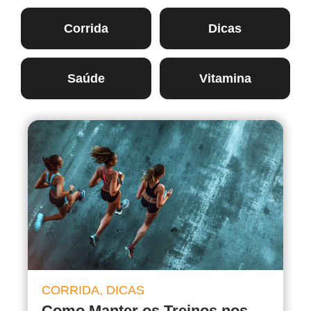
Corrida
Dicas
Saúde
Vitamina
CORRIDA
,
DICAS
Como Manter os Treinos nos