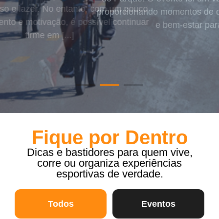
o, com um pouco
para descanso 
ada no Shopping
proporcionando momentos de diversão, integração
Fuse Eventos E
ssível continuar
de planejamento
e bem-estar para [...]
Fique por Dentro
Dicas e bastidores
para quem vive,
corre ou organiza experiências
esportivas de verdade.
Todos
Eventos