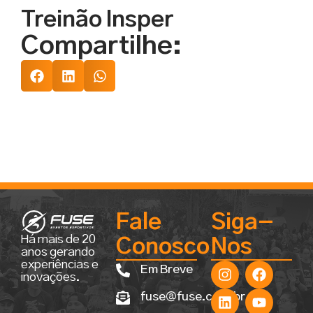
Treinão Insper
Compartilhe:
Fale
Siga-
Há mais de 20
Conosco
Nos
anos gerando
experiências e
Em Breve
inovações.
fuse@fuse.com.br